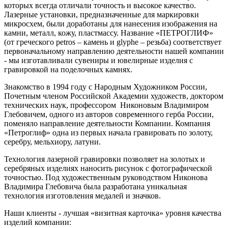
которых всегда отличали точность и высокое качество.
Лазерные установки, предназначенные для маркировки
микросхем, были доработаны для нанесения изображения на
камни, металл, кожу, пластмассу. Название «ПЕТРОГЛИФ»
(от греческого petros – камень и glyphe – резьба) соответствует
первоначальному направлению деятельности нашей компании
- мы изготавливали сувениры и ювелирные изделия с
гравировкой на поделочных камнях.
Знакомство в 1994 году с Народным Художником России,
Почетным членом Российской Академии художеств, доктором
технических наук, профессором Никоновым Владимиром
Глебовичем, одного из авторов современного герба России,
поменяло направление деятельности Компании. Компания
«Петроглиф» одна из первых начала гравировать по золоту,
серебру, мельхиору, латуни.
Технология лазерной гравировки позволяет на золотых и
серебряных изделиях наносить рисунок с фотографической
точностью. Под художественным руководством Никонова
Владимира Глебовича была разработана уникальная
технология изготовления медалей и значков.
Наши клиенты - лучшая «визитная карточка» уровня качества
изделий компании: