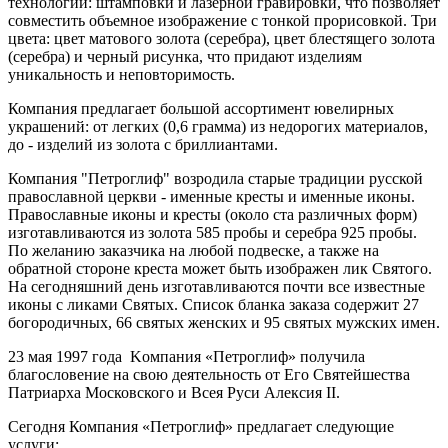
технологий: штамповки и лазерной гравировки, что позволяет
совместить объемное изображение с тонкой прорисовкой. Три
цвета: цвет матового золота (серебра), цвет блестящего золота
(серебра) и черный рисунка, что придают изделиям
уникальность и неповторимость.
Компания предлагает большой ассортимент ювелирных
украшений: от легких (0,6 грамма) из недорогих материалов,
до - изделий из золота с бриллиантами.
Компания "Петроглиф" возродила старые традиции русской
православной церкви - именные кресты и именные иконы.
Православные иконы и кресты (около ста различных форм)
изготавливаются из золота 585 пробы и серебра 925 пробы.
По желанию заказчика на любой подвеске, а также на
обратной стороне креста может быть изображен лик Святого.
На сегодняшний день изготавливаются почти все известные
иконы с ликами Святых. Список бланка заказа содержит 27
богородичных, 66 святых женских и 95 святых мужских имен.
23 мая 1997 года Kомпания «Петроглиф» получила
благословение на свою деятельность от Его Святейшества
Патриарха Московского и Всея Руси Алексия II.
Сегодня Компания «Петроглиф» предлагает следующие
услуги: